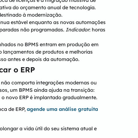
troca de licenças e a migração massiva de
cativa do orçamento anual de tecnologia.
 destinado à modernização.
tinua estável enquanto as novas automações
 paradas não programadas.
Indicador
: horas
senhados no BPMS entram em produção em
 lançamentos de produtos e melhorias
esso antes e depois da automação.
ocar o ERP
e não comporta integrações modernas ou
asos, um BPMS ainda ajuda na transição:
 o novo ERP é implantado gradualmente.
roca de ERP,
agende uma análise gratuita
ngar a vida útil do seu sistema atual e