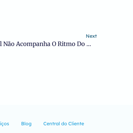
Next
Modelagem Tradicional Não Acompanha O Ritmo Do Mercado — Conheça A Modelagem Colaborativa E Ágil De Processos
iços
Blog
Central do Cliente