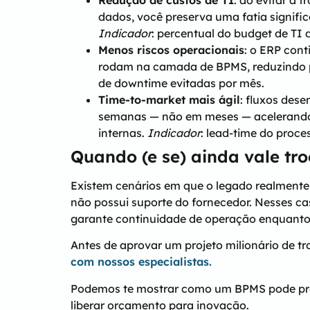
Redução de custos de TI
: ao evitar a 
dados, você preserva uma fatia signifi
Indicador
: percentual do budget de TI
Menos riscos operacionais
: o ERP con
rodam na camada de BPMS, reduzindo
de downtime evitadas por mês.
Time-to-market mais ágil
: fluxos de
semanas — não em meses — acelerando
internas.
Indicador
: lead-time do proc
Quando (e se) ainda vale tr
Existem cenários em que o legado realment
não possui suporte do fornecedor. Nesses c
garante continuidade de operação enquanto
Antes de aprovar um projeto milionário de t
com nossos especialistas.
Podemos te mostrar como um BPMS pode prolo
liberar orçamento para inovação.